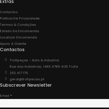
Extras
Contactos
Politica De Privacidade
Termos & Condições
Estado Da Encomenda
Localizar Encomenda
Apoio A Cliente
Contactos
Trofipeças - Auto & Industria
Rua das Indústrias, 1465 4785-625 Trofa
252 417 175
geral@trofipecas.pt
Subscrever Newsletter
Email
*