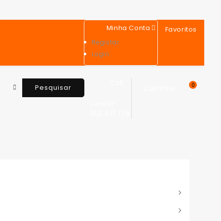
Minha Conta
Favoritos
Registar
Login
Call
0
Pesquisar
Carrinho
Center
252 417 175