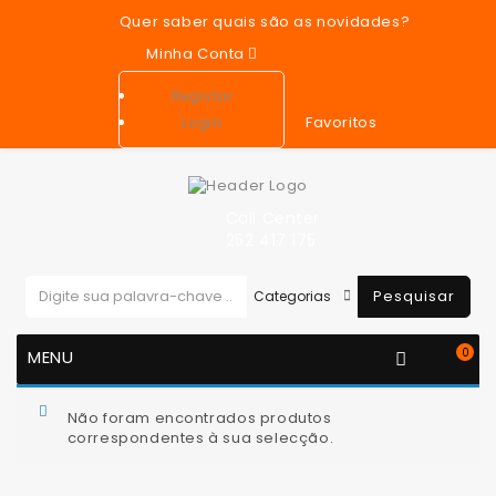
Quer saber quais são as novidades?
Minha Conta
Registar
Favoritos
Login
Call Center
252 417 175
Pesquisar
0
MENU
You are here:
Motor
Cárter de Motor
Não foram encontrados produtos
correspondentes à sua selecção.