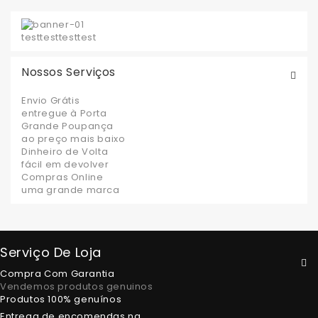
test
test
test
test
Nossos Serviços
Envio Grátis
entregue à Porta
Grande Poupança
ao preço mais baixo
Dinheiro de Volta
fácil em devolver
Compras Online
uma grande marca
Serviço De Loja
Compra Com Garantia
Vendemos produtos genuinos
Produtos 100% genuínos
Entrega de encomendas na