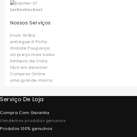
test
test
test
test
Nossos Serviços
Envio Grátis
entregue à Porta
Grande Poupança
ao preço mais baixo
Dinheiro de Volta
fácil em devolver
Compras Online
uma grande marca
Serviço De Loja
Compra Com Garantia
Vendemos produtos genuinos
Produtos 100% genuínos