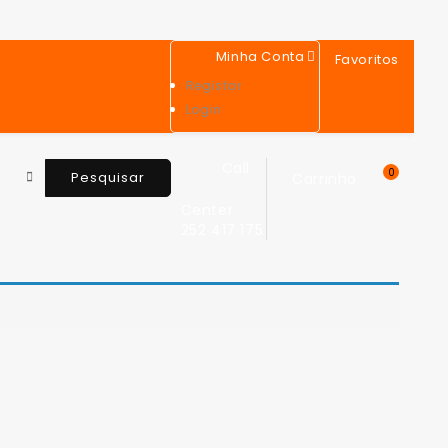
Minha Conta
Favoritos
Registar
Login
Call
0
Pesquisar
Carrinho
Center
252 417 175