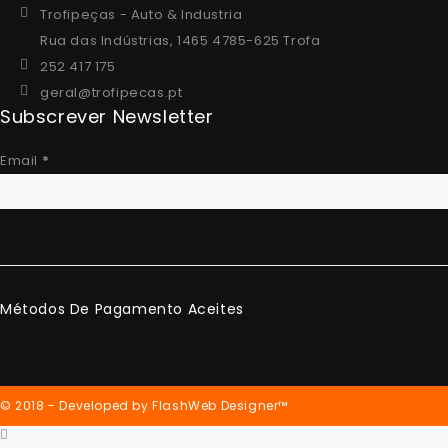
Trofipeças - Auto & Industria
Rua das Indústrias, 1465 4785-625 Trofa
252 417 175
geral@trofipecas.pt
Subscrever Newsletter
Email
*
Métodos De Pagamento Aceites
© 2018 - Developed by FlashWeb Designer™