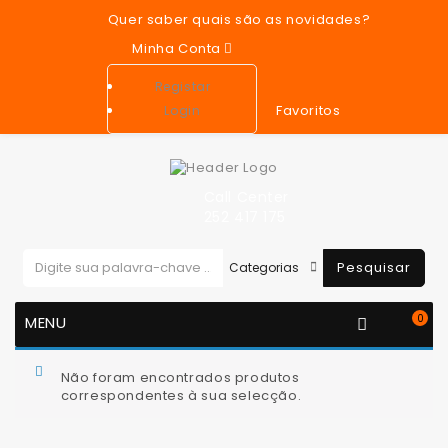
Quer saber quais são as novidades?
Minha Conta
Registar
Favoritos
Login
Call Center
252 417 175
Pesquisar
0
MENU
You are here:
Sistema de escape
Turbocompressor
Não foram encontrados produtos
correspondentes à sua selecção.