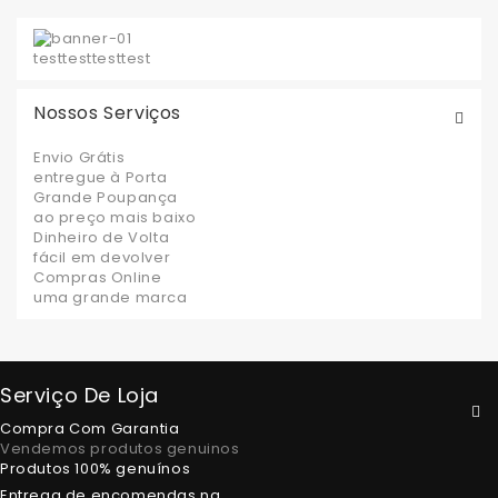
test
test
test
test
Nossos Serviços
Envio Grátis
entregue à Porta
Grande Poupança
ao preço mais baixo
Dinheiro de Volta
fácil em devolver
Compras Online
uma grande marca
Serviço De Loja
Compra Com Garantia
Vendemos produtos genuinos
Produtos 100% genuínos
Entrega de encomendas na