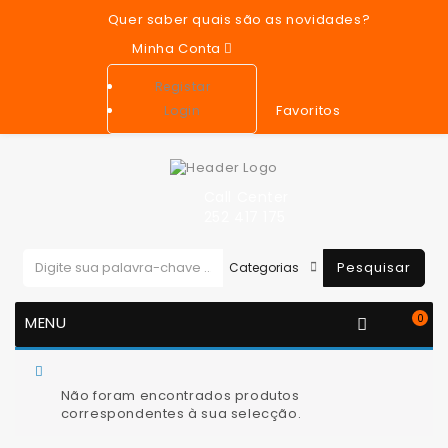
Quer saber quais são as novidades?
Minha Conta
Registar
Favoritos
Login
Call Center
252 417 175
Pesquisar
0
MENU
You are here:
Equipamentos eléctricos
Bóia de Nível
do Combustível
Não foram encontrados produtos
correspondentes à sua selecção.