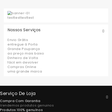
test
test
test
test
Nossos Serviços
Envio Grátis
entregue à Porta
Grande Poupança
ao preço mais baixo
Dinheiro de Volta
fácil em devolver
Compras Online
uma grande marca
Serviço De Loja
Compra Com Garantia
Vendemos produtos genuinos
Produtos 100% genuínos