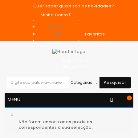
Quer saber quais são as novidades?
Minha Conta
Registar
Favoritos
Login
Call Center
252 417 175
Pesquisar
0
MENU
You are here:
Sistema de escape
Tubo Flexível de
Escape
Não foram encontrados produtos
correspondentes à sua selecção.