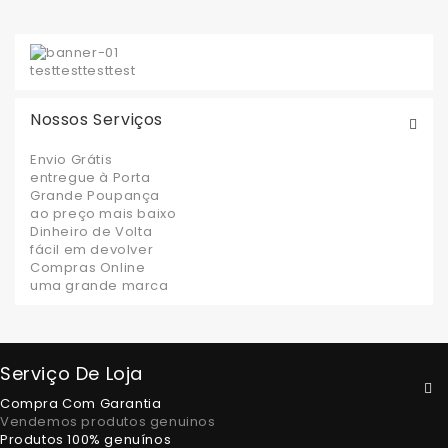
test
test
test
test
Nossos Serviços
Envio Grátis
entregue à Porta
Grande Poupança
ao preço mais baixo
Dinheiro de Volta
fácil em devolver
Compras Online
uma grande marca
Serviço De Loja
Compra Com Garantia
Vendemos produtos genuinos
Produtos 100% genuínos