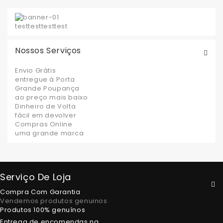
test
test
test
test
Nossos Serviços
Envio Grátis
entregue à Porta
Grande Poupança
ao preço mais baixo
Dinheiro de Volta
fácil em devolver
Compras Online
uma grande marca
Serviço De Loja
Compra Com Garantia
Vendemos produtos genuinos
Produtos 100% genuínos
Entrega de encomendas na