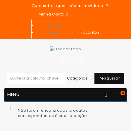
Quer saber quais são as novidades?
Minha Conta
Registar
Favoritos
Login
Call Center
252 417 175
Pesquisar
0
MENU
You are here:
Motor
Corrente de Distribuição
Não foram encontrados produtos
correspondentes à sua selecção.